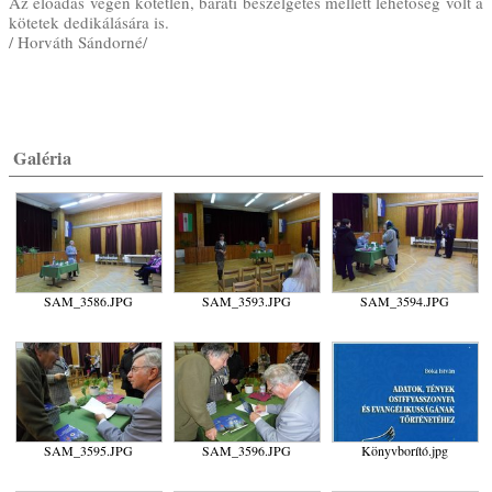
Az előadás végén kötetlen, baráti beszélgetés mellett lehetőség volt a
kötetek dedikálására is.
/ Horváth Sándorné/
Galéria
SAM_3586.JPG
SAM_3593.JPG
SAM_3594.JPG
SAM_3595.JPG
SAM_3596.JPG
Könyvborító.jpg