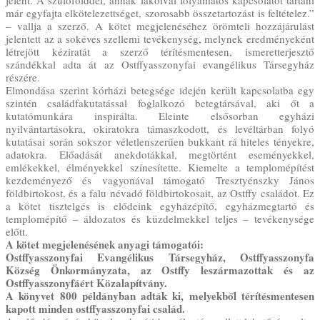
jelent. A szülőfölddel, annak lakóival folyamatos kapcsolatot tartani
már egyfajta elkötelezettséget, szorosabb összetartozást is feltételez.”
– vallja a szerző. A kötet megjelenéséhez örömteli hozzájárulást
jelentett az a sokéves szellemi tevékenység, melynek eredményeként
létrejött kéziratát a szerző térítésmentesen, ismeretterjesztő
szándékkal adta át az Ostffyasszonyfai evangélikus Társegyház
részére.
Elmondása szerint kórházi betegsége idején került kapcsolatba egy
szintén családfakutatással foglalkozó betegtársával, aki őt a
kutatómunkára inspirálta. Eleinte elsősorban egyházi
nyilvántartásokra, okiratokra támaszkodott, és levéltárban folyó
kutatásai során sokszor véletlenszerűen bukkant rá hiteles tényekre,
adatokra. Előadását anekdotákkal, megtörtént eseményekkel,
emlékekkel, élményekkel színesítette. Kiemelte a templomépítést
kezdeményező és vagyonával támogató Tresztyénszky János
földbirtokost, és a falu névadó földbirtokosait, az Ostffy családot. Ez
a kötet tisztelgés is elődeink egyházépítő, egyházmegtartó és
templomépítő – áldozatos és küzdelmekkel teljes – tevékenysége
előtt.
A kötet megjelenésének anyagi támogatói:
Ostffyasszonyfai Evangélikus Társegyház, Ostffyasszonyfa
Község Önkormányzata, az Ostffy leszármazottak és az
Ostffyasszonyfáért Közalapítvány.
A könyvet 800 példányban adták ki, melyekből térítésmentesen
kapott minden ostffyasszonyfai család.