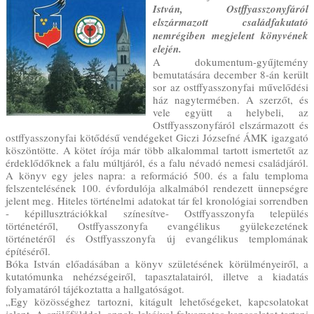
István, Ostffyasszonyfáról
elszármazott családfakutató
nemrégiben megjelent könyvének
elején.
A dokumentum-gyűjtemény
bemutatására december 8-án került
sor az ostffyasszonyfai művelődési
ház nagytermében. A szerzőt, és
vele együtt a helybeli, az
Ostffyasszonyfáról elszármazott és
ostffyasszonyfai kötődésű vendégeket Giczi Józsefné ÁMK igazgató
köszöntötte. A kötet írója már több alkalommal tartott ismertetőt az
érdeklődőknek a falu múltjáról, és a falu névadó nemesi családjáról.
A könyv egy jeles napra: a reformáció 500. és a falu temploma
felszentelésének 100. évfordulója alkalmából rendezett ünnepségre
jelent meg. Hiteles történelmi adatokat tár fel kronológiai sorrendben
- képillusztrációkkal színesítve- Ostffyasszonyfa település
történetéről, Ostffyasszonyfa evangélikus gyülekezetének
történetéről és Ostffyasszonyfa új evangélikus templomának
építéséről.
Bóka István előadásában a könyv születésének körülményeiről, a
kutatómunka nehézségeiről, tapasztalatairól, illetve a kiadatás
folyamatáról tájékoztatta a hallgatóságot.
„Egy közösséghez tartozni, kitágult lehetőségeket, kapcsolatokat