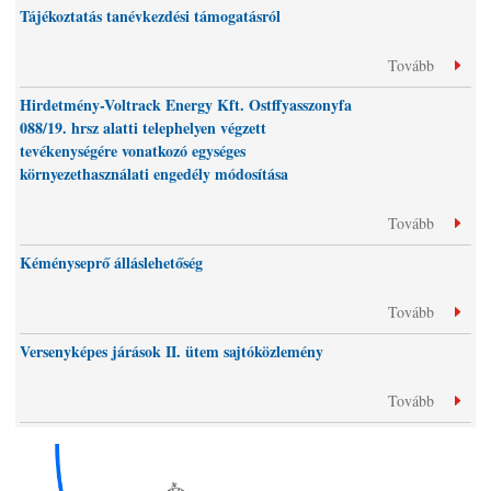
Tájékoztatás tanévkezdési támogatásról
Tovább
Hirdetmény-Voltrack Energy Kft. Ostffyasszonyfa
088/19. hrsz alatti telephelyen végzett
tevékenységére vonatkozó egységes
környezethasználati engedély módosítása
Tovább
Kéményseprő álláslehetőség
Tovább
Versenyképes járások II. ütem sajtóközlemény
Tovább