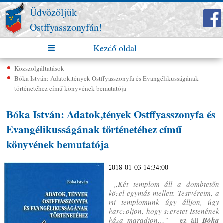
Üdvözöljük
Ostffyasszonyfán!
Kezdő oldal
Közszolgáltatások
Bóka István: Adatok,tények Ostffyasszonyfa és Evangélikusságának
történetéhez című könyvének bemutatója
Bóka István: Adatok,tények Ostffyasszonyfa és
Evangélikusságának történetéhez című
könyvének bemutatója
2018-01-03 14:34:00
„Két templom áll a dombtetőn
közel egymás mellett. Testvéreim, a
mi templomunk úgy álljon, úgy
harczoljon, hogy szeretet Istenének
háza maradjon…” –
ez áll
Bóka