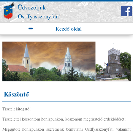
Üdvözöljük
Ostffyasszonyfán!
Kezdő oldal
Köszöntő
Tisztelt látogató!
Tisztelettel köszöntöm honlapunkon, köszönöm megtisztelő érdeklődését!
Megújított honlapunkon szeretnénk bemutatni Ostffyasszonyfát, valamint