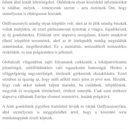
falunk által kínált lehetőségeket. Oldalinkon olyan közérdekű információkat
is találhat, melyek - reményeink szerint - arra ösztönzik Önt, hogy
személyesen is ellátogasson hozzánk.
Ostffyasszonyfa mindig olyan település volt, ahol az itt élők mindig büszkék
voltak múltjukra, de ezzel párhuzamosan nyitottak a világra, fogadókészek
az új gondolatokra. Elődeink erre alapozva szorgalmas, kitartó munkával
élhető települést teremtettek, ahol az itt letelepedők mindig megtalálták
számításukat, megélhetésüket. Ez a mentalitás, nemzedékről nemzedékre
öröklődött, és mai polgárainkra is jellemző.
Globalizált világunkban zajló folyamatok csökkentik a lokálpatriótizmus
jelentőségét, szülőföldünkhöz való ragaszkodás fontosságát. Hirdeti a
világpolgárság nagyszerűségét, törekszik gyökereink ekszakítására. Ezzel
szemben az igazság az, hogy múlt nélkül nincs jelen és jövő sem. Hisszük,
hogy csak akkor tudunk talpon maradni, ha családunk, településünk,
megyénk és országunk történelmét, értékeit ismerjük. Csak ezen értékeire
alapozva válhatunk Európa elismert nemzetévé, hazánk polgárává.
A fenti gondolatok jegyében tisztelettel hívjuk és várjuk Ostffyasszonyfára,
ahol személyesen is meggyőződhet arról, hogy a köszöntő sorai
mindennapjaink részét képezik.