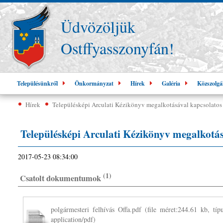
Üdvözöljük
Ostffyasszonyfán!
Településünkről
Önkormányzat
Hírek
Galéria
Közszolgá
Hírek
Településképi Arculati Kézikönyv megalkotásával kapcsolatos 
Településképi Arculati Kézikönyv megalkotás
2017-05-23 08:34:00
(1)
Csatolt dokumentumok
polgármesteri felhívás Offa.pdf
(file méret:244.61 kb, típu
application/pdf)