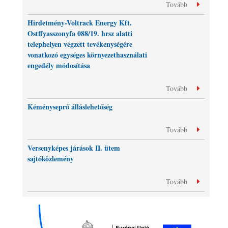
Tovább
Hirdetmény-Voltrack Energy Kft.
Ostffyasszonyfa 088/19. hrsz alatti
telephelyen végzett tevékenységére
vonatkozó egységes környezethasználati
engedély módosítása
Tovább
Kéményseprő álláslehetőség
Tovább
Versenyképes járások II. ütem
sajtóközlemény
Tovább