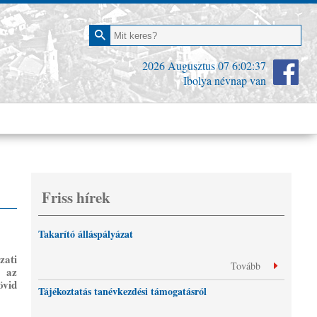
2026 Augusztus 07
6:02:37
Ibolya névnap van
Friss hírek
Takarító álláspályázat
zati
Tovább
m az
övid
Tájékoztatás tanévkezdési támogatásról