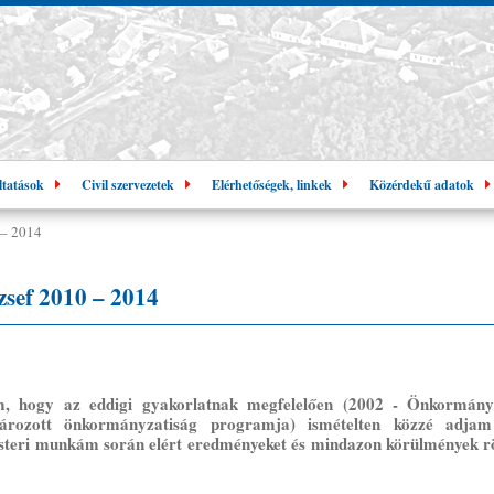
ltatások
Civil szervezetek
Elérhetőségek, linkek
Közérdekű adatok
 – 2014
sef 2010 – 2014
om, hogy az eddigi gyakorlatnak megfelelően (2002 - Önkormány
ározott önkormányzatiság programja) ismételten közzé adja
esteri munkám során elért eredményeket és mindazon körülmények r