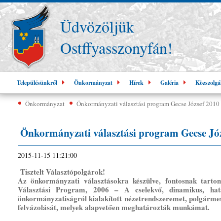
Üdvözöljük
Ostffyasszonyfán!
Településünkről
Önkormányzat
Hírek
Galéria
Közszolgá
Önkormányzat
Önkormányzati választási program Gecse József 2010
Önkormányzati választási program Gecse Józ
2015-11-15 11:21:00
Tisztelt Választópolgárok!
Az önkormányzati választásokra készülve, fontosnak tart
Választási Program, 2006 – A cselekvő, dinamikus, hat
önkormányzatiságról kialakított nézetrendszeremet, polgárm
felvázolását, melyek alapvetően meghatározták munkámat.