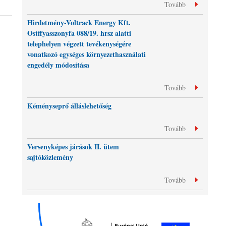
Tovább
Hirdetmény-Voltrack Energy Kft.
Ostffyasszonyfa 088/19. hrsz alatti
telephelyen végzett tevékenységére
vonatkozó egységes környezethasználati
engedély módosítása
Tovább
Kéményseprő álláslehetőség
Tovább
Versenyképes járások II. ütem
sajtóközlemény
Tovább