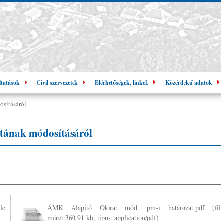
ltatások
Civil szervezetek
Elérhetőségek, linkek
Közérdekű adatok
osításáról
tának módosításáról
le
ÁMK Alapító Okirat mód. pm-i határozat.pdf
(fil
méret:360.91 kb, típus: application/pdf)