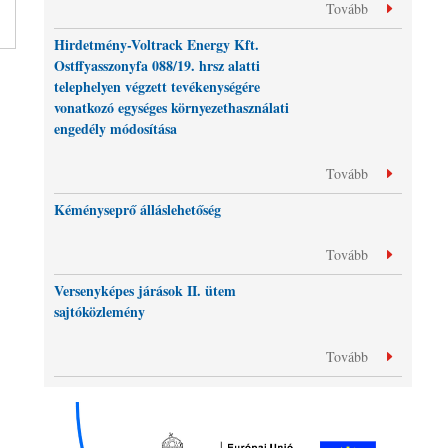
Tovább
Hirdetmény-Voltrack Energy Kft.
Ostffyasszonyfa 088/19. hrsz alatti
telephelyen végzett tevékenységére
vonatkozó egységes környezethasználati
engedély módosítása
Tovább
Kéményseprő álláslehetőség
Tovább
Versenyképes járások II. ütem
sajtóközlemény
Tovább