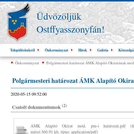
Üdvözöljük
Ostffyasszonyfán!
Településünkről
Önkormányzat
Hírek
Galéria
Közszolgá
Önkormányzat
Polgármesteri határozat ÁMK Alapító Okiratának mód
Polgármesteri határozat ÁMK Alapító Okira
2020-05-15 09:52:00
(2)
Csatolt dokumentumok
ÁMK Alapító Okirat mód. pm-i határozat.pdf
(fi
méret:360.91 kb, típus: application/pdf)