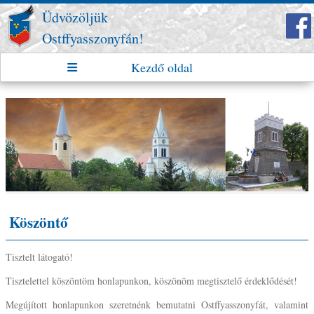
Üdvözöljük
Ostffyasszonyfán!
Kezdő oldal
Köszöntő
Tisztelt látogató!
Tisztelettel köszöntöm honlapunkon, köszönöm megtisztelő érdeklődését!
Megújított honlapunkon szeretnénk bemutatni Ostffyasszonyfát, valamint