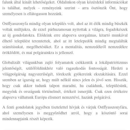
falunk által kínált lehetőségeket. Oldalinkon olyan közérdekű információkat
is találhat, melyek - reményeink szerint - arra ösztönzik Önt, hogy
személyesen is ellátogasson hozzánk.
Ostffyasszonyfa mindig olyan település volt, ahol az itt élők mindig büszkék
voltak múltjukra, de ezzel párhuzamosan nyitottak a világra, fogadókészek
az új gondolatokra. Elődeink erre alapozva szorgalmas, kitartó munkával
élhető települést teremtettek, ahol az itt letelepedők mindig megtalálták
számításukat, megélhetésüket. Ez a mentalitás, nemzedékről nemzedékre
öröklődött, és mai polgárainkra is jellemző.
Globalizált világunkban zajló folyamatok csökkentik a lokálpatriótizmus
jelentőségét, szülőföldünkhöz való ragaszkodás fontosságát. Hirdeti a
világpolgárság nagyszerűségét, törekszik gyökereink ekszakítására. Ezzel
szemben az igazság az, hogy múlt nélkül nincs jelen és jövő sem. Hisszük,
hogy csak akkor tudunk talpon maradni, ha családunk, településünk,
megyénk és országunk történelmét, értékeit ismerjük. Csak ezen értékeire
alapozva válhatunk Európa elismert nemzetévé, hazánk polgárává.
A fenti gondolatok jegyében tisztelettel hívjuk és várjuk Ostffyasszonyfára,
ahol személyesen is meggyőződhet arról, hogy a köszöntő sorai
mindennapjaink részét képezik.