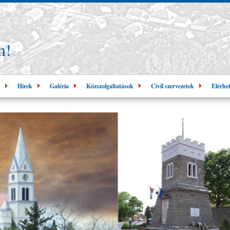
n!
Hírek
Galéria
Közszolgáltatások
Civil szervezetek
Elérhe