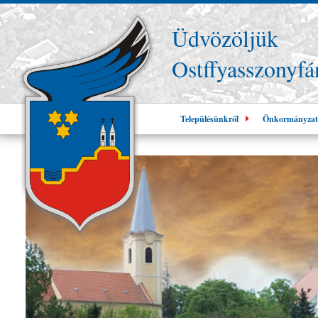
Üdvözöljük
Ostffyasszonyfá
Településünkről
Önkormányzat