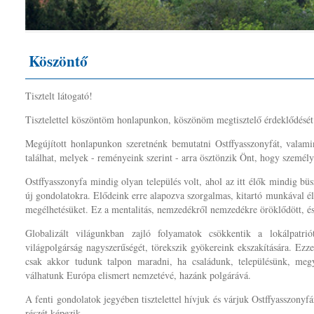
Köszöntő
Tisztelt látogató!
Tisztelettel köszöntöm honlapunkon, köszönöm megtisztelő érdeklődését
Megújított honlapunkon szeretnénk bemutatni Ostffyasszonyfát, valamin
találhat, melyek - reményeink szerint - arra ösztönzik Önt, hogy személy
Ostffyasszonyfa mindig olyan település volt, ahol az itt élők mindig bü
új gondolatokra. Elődeink erre alapozva szorgalmas, kitartó munkával élh
megélhetésüket. Ez a mentalitás, nemzedékről nemzedékre öröklődött, és
Globalizált világunkban zajló folyamatok csökkentik a lokálpatrió
világpolgárság nagyszerűségét, törekszik gyökereink ekszakítására. Ezz
csak akkor tudunk talpon maradni, ha családunk, településünk, megy
válhatunk Európa elismert nemzetévé, hazánk polgárává.
A fenti gondolatok jegyében tisztelettel hívjuk és várjuk Ostffyasszony
részét képezik.