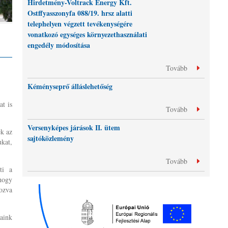
Hirdetmény-Voltrack Energy Kft.
Ostffyasszonyfa 088/19. hrsz alatti
telephelyen végzett tevékenységére
vonatkozó egységes környezethasználati
engedély módosítása
Tovább
Kéményseprő álláslehetőség
at is
Tovább
Versenyképes járások II. ütem
ek az
sajtóközlemény
ukat,
Tovább
ti a
 hogy
ozva
jaink