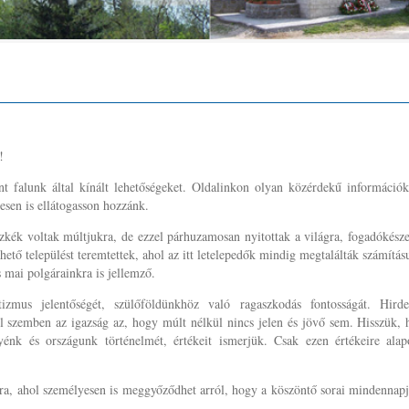
!
t falunk által kínált lehetőségeket. Oldalinkon olyan közérdekű információk
esen is ellátogasson hozzánk.
szkék voltak múltjukra, de ezzel párhuzamosan nyitottak a világra, fogadókész
ető települést teremtettek, ahol az itt letelepedők mindig megtalálták számítás
 mai polgárainkra is jellemző.
tizmus jelentőségét, szülőföldünkhöz való ragaszkodás fontosságát. Hirde
el szemben az igazság az, hogy múlt nélkül nincs jelen és jövő sem. Hisszük,
énk és országunk történelmét, értékeit ismerjük. Csak ezen értékeire alap
fára, ahol személyesen is meggyőződhet arról, hogy a köszöntő sorai mindennap