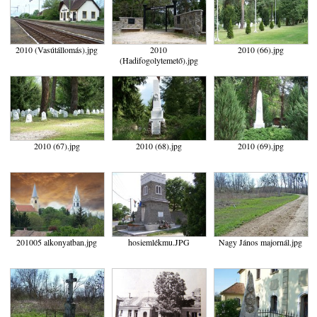
2010 (Vasútállomás).jpg
2010
2010 (66).jpg
(Hadifogolytemető).jpg
2010 (67).jpg
2010 (68).jpg
2010 (69).jpg
201005 alkonyatban.jpg
hosiemlékmu.JPG
Nagy János majornál.jpg