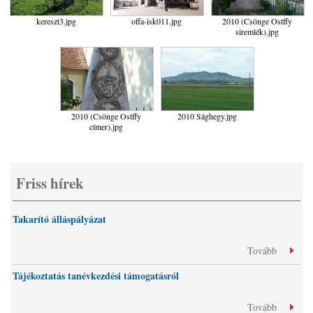
kereszt3.jpg
offa-isk011.jpg
2010 (Csönge Ostffy
siremlék).jpg
2010 (Csönge Ostffy
2010 Sághegy.jpg
címer).jpg
Friss hírek
Takarító álláspályázat
Tovább
Tájékoztatás tanévkezdési támogatásról
Tovább