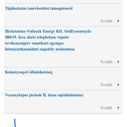
Tájékoztatás tanévkezdési támogatásról
Tovább
Hirdetmény-Voltrack Energy Kft. Ostffyasszonyfa
088/19. hrsz alatti telephelyen végzett
tevékenységére vonatkozó egységes
környezethasználati engedély módosítása
Tovább
Kéményseprő álláslehetőség
Tovább
Versenyképes járások II. ütem sajtóközlemény
Tovább