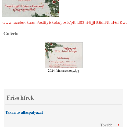
www.facebook.com/ostffyiskola/posts/pfbid02hi4fjjHGidsNbuF
Galéria
2024 falukarácsony.jpg
Friss hírek
Takarító álláspályázat
Tovább