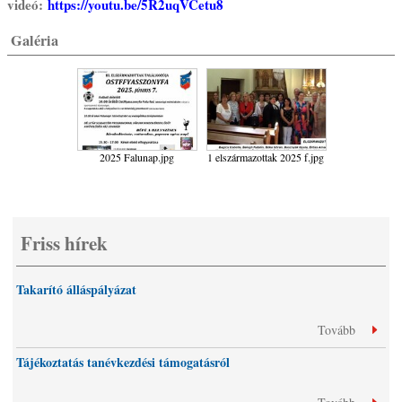
videó:
https://youtu.be/5R2uqVCetu8
Galéria
2025 Falunap.jpg
1 elszármazottak 2025 f.jpg
Friss hírek
Takarító álláspályázat
Tovább
Tájékoztatás tanévkezdési támogatásról