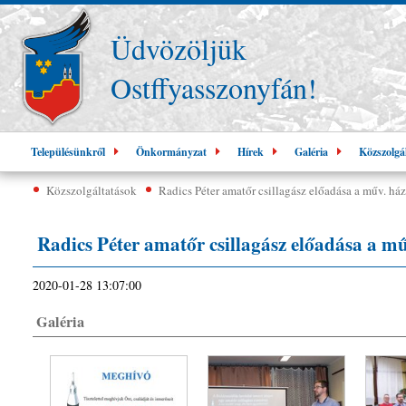
Üdvözöljük
Ostffyasszonyfán!
Településünkről
Önkormányzat
Hírek
Galéria
Közszolgá
Közszolgáltatások
Radics Péter amatőr csillagász előadása a műv. há
Radics Péter amatőr csillagász előadása a m
2020-01-28 13:07:00
Galéria