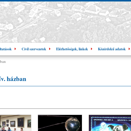
ltatások
Civil szervezetek
Elérhetőségek, linkek
Közérdekű adatok
zban
űv. házban