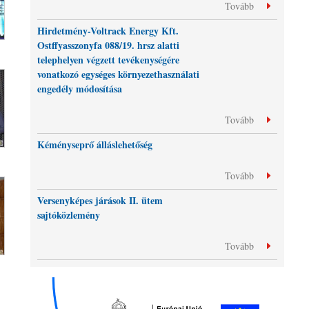
Tovább
Hirdetmény-Voltrack Energy Kft.
Ostffyasszonyfa 088/19. hrsz alatti
telephelyen végzett tevékenységére
vonatkozó egységes környezethasználati
engedély módosítása
Tovább
Kéményseprő álláslehetőség
Tovább
Versenyképes járások II. ütem
sajtóközlemény
Tovább