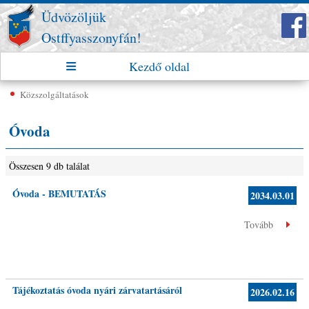
Üdvözöljük
Ostffyasszonyfán!
Kezdő oldal
Közszolgáltatások
Óvoda
Összesen 9 db találat
Óvoda - BEMUTATÁS
2034.03.01
Tovább
Tájékoztatás óvoda nyári zárvatartásáról
2026.02.16