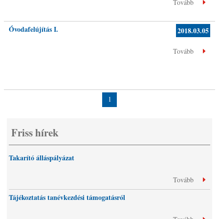
Tovább
Óvodafelújítás I.
2018.03.05
Tovább
1
Friss hírek
Takarító álláspályázat
Tovább
Tájékoztatás tanévkezdési támogatásról