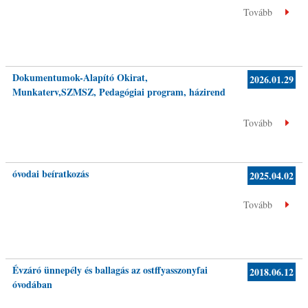
Tovább
Dokumentumok-Alapító Okirat,
2026.01.29
Munkaterv,SZMSZ, Pedagógiai program, házirend
Tovább
óvodai beíratkozás
2025.04.02
Tovább
Évzáró ünnepély és ballagás az ostffyasszonyfai
2018.06.12
óvodában