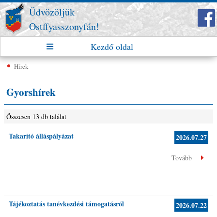
Üdvözöljük
Ostffyasszonyfán!
Kezdő oldal
Hírek
Gyorshírek
Összesen 13 db találat
Takarító álláspályázat
2026.07.27
Tovább
Tájékoztatás tanévkezdési támogatásról
2026.07.22