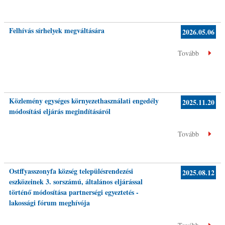
Felhívás sírhelyek megváltására
2026.05.06
Tovább
Közlemény egységes környezethasználati engedély
2025.11.20
módosítási eljárás megindításáról
Tovább
Ostffyasszonyfa község településrendezési
2025.08.12
eszközeinek 3. sorszámú, általános eljárással
történő módosítása partnerségi egyeztetés -
lakossági fórum meghívója