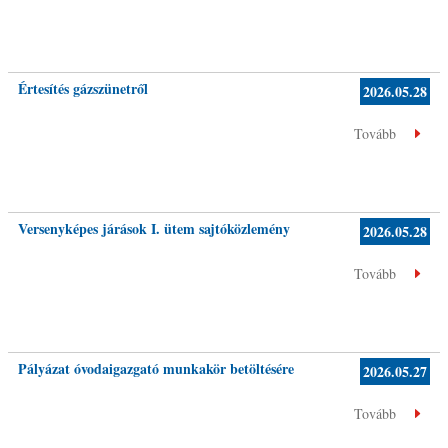
Értesítés gázszünetről
2026.05.28
Tovább
Versenyképes járások I. ütem sajtóközlemény
2026.05.28
Tovább
Pályázat óvodaigazgató munkakör betöltésére
2026.05.27
Tovább