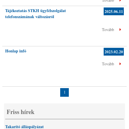
Tovább
Tájékoztatás STKH ügyfélszolgálat
2025.06.11
telefonszámának változásról
Tovább
Honlap infó
2023.02.20
Tovább
1
Friss hírek
Takarító álláspályázat