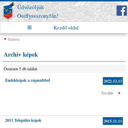
Üdvözöljük
Ostffyasszonyfán!
Kezdő oldal
Galéria
Archiv képek
Összesen 5 db találat
Emlékképek a régmúltból
2022.12.13
Tovább
2011 Település képek
2015.11.11